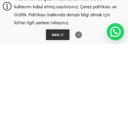
0850 850 85 85
kullanımı kabul etmiş sayılırsınız. Çerez politikası ve
Gizlilik Politikası hakkında detaylı bilgi almak için
E-mail
lütfen ilgili yerlere tıklayınız.
info@sengunmimarlik.com
KABUL ET
Adres
Ataevler Mahallesi, Özgürlük Caddesi 4/A 41180 Bureau
Residence No:173-174 Kartepe/KOCAELİ
© 2025
Tüm Hakları Saklıdır.
KVKK Bilgilendirmesi
Çerez Politikası